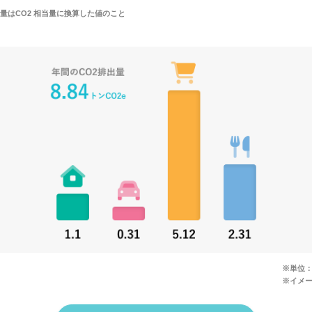
出量はCO2 相当量に換算した値のこと
※単位：
※イメ