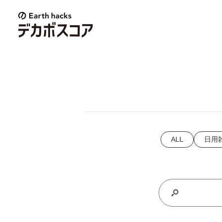
E
a
r
t
h
h
a
c
k
s
ALL
日用
デ
カ
ボ
ス
コ
ア