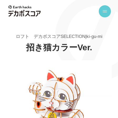
E
a
r
t
ロフト デカボスコアSELECTION|ki-gu-mi
h
h
招き猫カラーVer.
a
c
k
s
デ
カ
ボ
ス
コ
ア