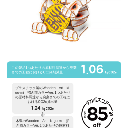
1.06
この製品1つあたりの原材料調達から廃棄
までの工程におけるCO2e削減量
kgCO2e
プラスチック製のWooden Art ki-
gu-mi 招き猫カラーVer. 1つあたり
の原材料調達から廃棄までの工程に
おけるCO2e排出量
1.24
kgCO2e
木製のWooden Art ki-gu-mi 招
き猫カラーVer. 1つあたりの原材料