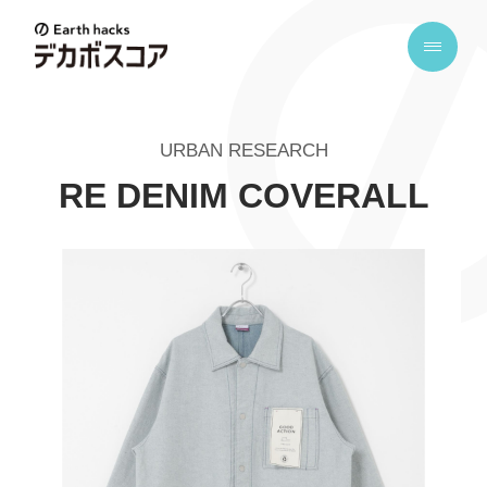
E
a
r
t
URBAN RESEARCH
h
h
RE DENIM COVERALL
a
c
k
s
デ
カ
ボ
ス
コ
ア