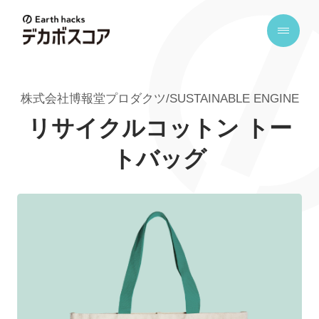
E
a
r
t
株式会社博報堂プロダクツ/SUSTAINABLE ENGINE
h
h
リサイクルコットン トー
a
トバッグ
c
k
s
デ
カ
ボ
ス
コ
ア