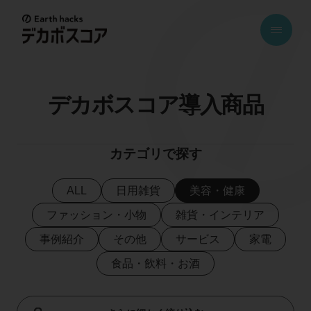
E
a
r
t
h
デカボスコア導入商品
h
a
カテゴリで探す
c
k
ALL
日用雑貨
美容・健康
s
デ
ファッション・小物
雑貨・インテリア
カ
事例紹介
その他
サービス
家電
ボ
食品・飲料・お酒
ス
コ
ア