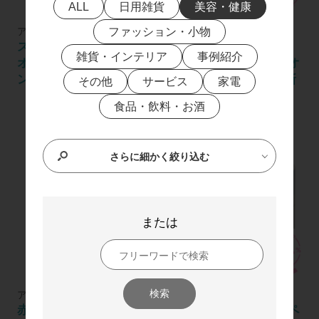
ALL
日用雑貨
美容・健康
ファッション・小物
アカチャンホンポ
アカチャンホンポ
ズレにくい 母乳パッド
水99％ Super プレミア
雑貨・インテリア
事例紹介
オーガニックコットンイ
ム VEOCEL(TM) (ヴェオ
ン 80枚
セル(TM)) 70枚×12個 新
その他
サービス
家電
生児からのおしりふき
食品・飲料・お酒
さらに細かく絞り込む
または
検索
アカチャンホンポ
アカチャンホンポ
赤ちゃんボール綿棒 つ
赤ちゃんボール綿棒 ペ