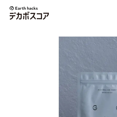
E
a
r
t
h
h
a
c
k
s
デ
カ
ボ
ス
コ
ア