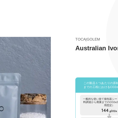
TOCA|GOLEM
Australian Ivo
この製品１つあたりの原
までの工程におけるCO2
一般的な使い捨て個包装シー
料調達から廃棄までのCO2e
用想定）
144
gCO2e