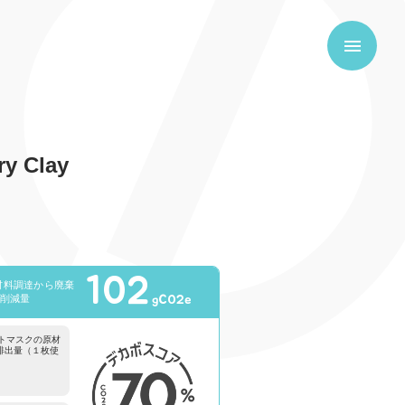
ry Clay
102
材料調達から廃棄
gCO2e
e削減量
トマスクの原材
排出量（１枚使