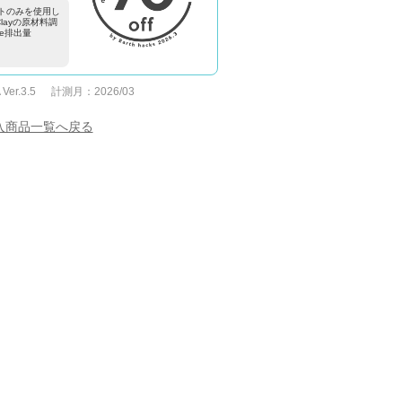
トのみを使用し
y Clayの原材料調
e排出量
 Ver.3.5
計測月：
2026/03
入商品一覧へ戻る