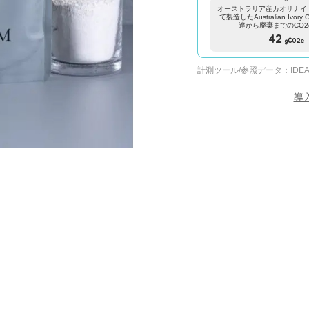
オーストラリア産カオリナイ
て製造したAustralian Ivor
達から廃棄までのCO2
42
gCO2e
計測ツール/参照データ：
IDEA
導