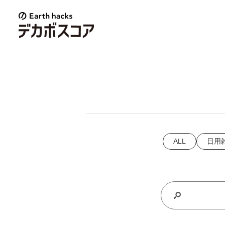
E
a
r
t
h
h
a
c
k
s
ALL
日用
デ
カ
ボ
ス
コ
ア