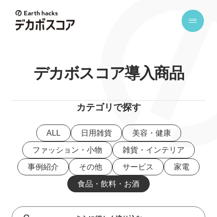
E
a
r
t
h
デカボスコア導入商品
h
a
カテゴリで探す
c
k
ALL
日用雑貨
美容・健康
s
デ
ファッション・小物
雑貨・インテリア
カ
事例紹介
その他
サービス
家電
ボ
食品・飲料・お酒
ス
コ
ア