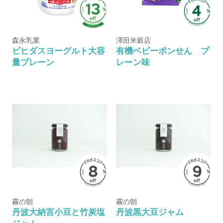
森永乳業
澤田米穀店
ビヒダスヨーグルト大容
有機ベビーポンせん プ
量プレーン
レーン味
霧の朝
霧の朝
丹波大納言小豆と竹炭塩
丹波黒大豆ジャム