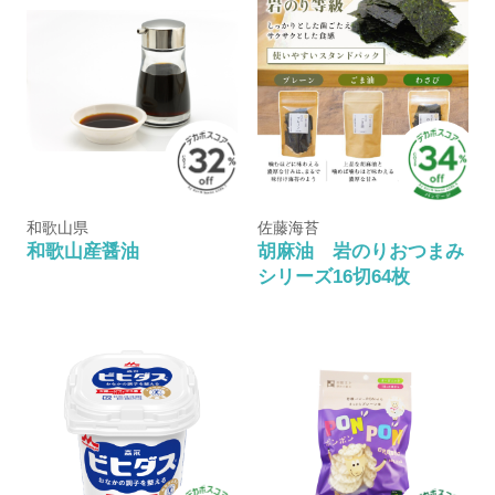
和歌山県
佐藤海苔
和歌山産醤油
胡麻油 岩のりおつまみ
シリーズ16切64枚