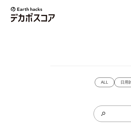
E
a
r
t
h
h
a
c
k
s
ALL
日用
デ
カ
ボ
ス
コ
ア