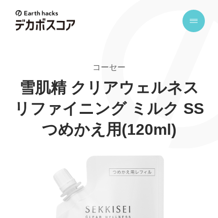
E
a
r
t
コーセー
h
h
雪肌精 クリアウェルネス
a
リファイニング ミルク SS
c
k
つめかえ用(120ml)
s
デ
カ
ボ
ス
コ
ア