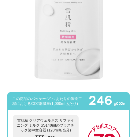
246
この商品のパッケージ1つあたりの製造工
程におけるCO2削減量(1,000mlあたり)
gCO2e
雪肌精 クリアウェルネス リファイ
ニング ミルク SS140mlのプラスチ
ック製中空容器 (120ml相当分)