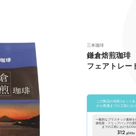
三本珈琲
鎌倉
フェアトレー
この製品の包装1セット
から廃棄までの工程におけ
一般的なプラスチック素材を
個包装・ドリップバッグの原
までの工程におけるCO
312
gCO2e