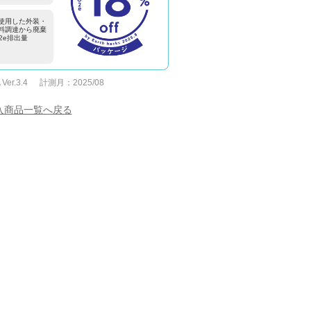
使用した外装・
料調達から廃棄
2e排出量
 Ver.3.4
計測月：
2025/08
入商品一覧へ戻る