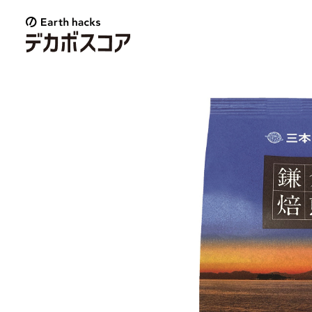
E
a
r
t
h
h
a
c
k
s
デ
カ
ボ
ス
コ
ア