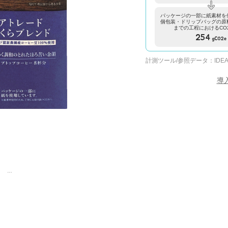
パッケージの一部に紙素材を
個包装・ドリップバッグの原
までの工程におけるCO
254
gCO2e
計測ツール/参照データ：
IDEA
導
鎌倉焙煎珈琲 フェアトレードかまくらブレンド