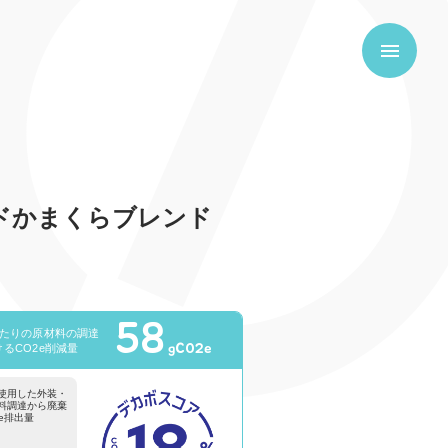
焙煎珈琲
ドかまくらブレンド
58
あたりの原材料の調達
gCO2e
るCO2e削減量
使用した外装・
料調達から廃棄
2e排出量