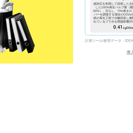
紙対応を利用して回収した古
した100%再生パルプ製（
60%）、芯なし、70m巻き
パーを調達する場合のCO2e
紙の再生工程で分離回収し燃
れているプラ分を間接影響評
0.41
kgCO2
計測ツール/参照データ：
IDEA
導