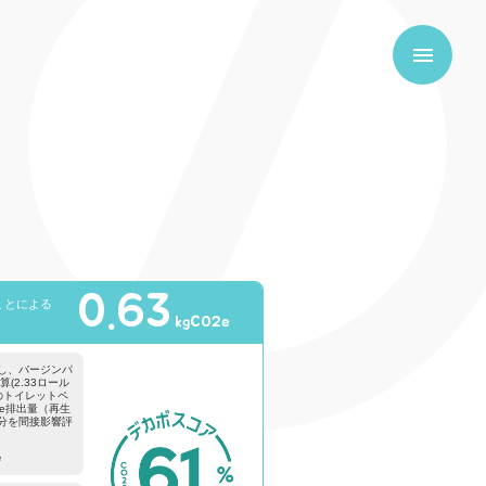
0.63
ことによる
kgCO2e
し、バージンパ
(2.33ロール
のトイレットペ
e排出量（再生
分を間接影響評
）
e