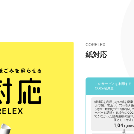
CORELEX
紙対応
このサービスを利用する
CO2e削減量
紙対応を利用しない紙を廃棄
ルプ製、芯あり、70m巻き換算
分)の一般的なプラ包材あり
ーパーを調達する場合のCO2
できなかった難再生紙の焼却
価として考慮
1.04
kgCO2