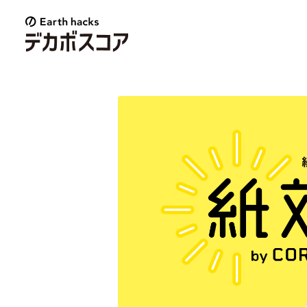
E
a
r
t
h
h
a
c
k
s
デ
カ
ボ
ス
コ
ア