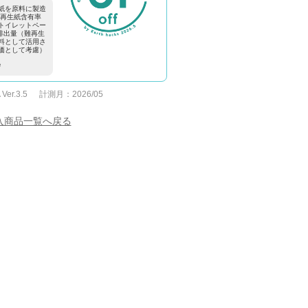
紙を原料に製造
難再生紙含有率
のトイレットペー
排出量（難再生
料として活用さ
価として考慮）
e
 Ver.3.5
計測月：
2026/05
入商品一覧へ戻る