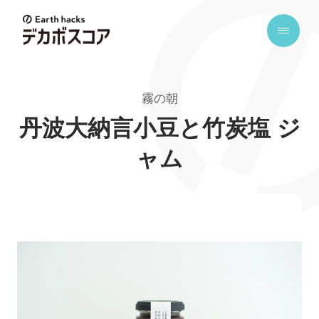
E
a
r
t
霧の朝
h
h
丹波大納言小豆と竹炭塩 ジ
a
ャム
c
k
s
デ
カ
ボ
ス
コ
ア