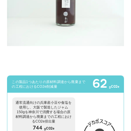
62
この製品1つあたりの原材料調達から廃棄まで
の工程におけるCO2e削減量
gCO2e
通常流通向けの兵庫産小豆や食塩を
使用し、大阪で製造したジャム
150gを神奈川で消費する場合の原
材料調達から廃棄までの工程におけ
るCO2e排出量
744
gCO2e