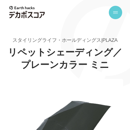
E
a
r
t
スタイリングライフ・ホールディングス|PLAZA
h
h
リペットシェーディング／
a
プレーンカラー ミニ
c
k
s
デ
カ
ボ
ス
コ
ア