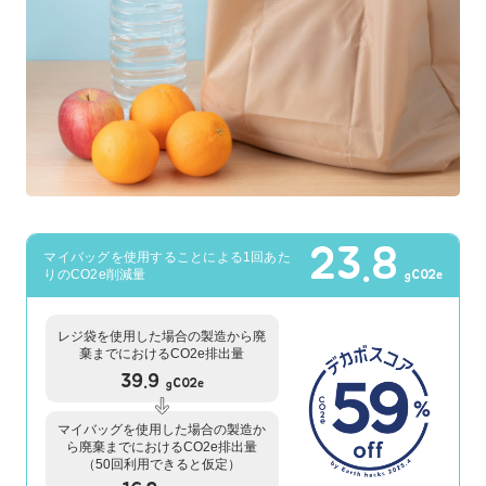
23.8
マイバッグを使用することによる1回あた
りのCO2e削減量
gCO2e
レジ袋を使用した場合の製造から廃
棄までにおけるCO2e排出量
39.9
gCO2e
マイバッグを使用した場合の製造か
ら廃棄までにおけるCO2e排出量
（50回利用できると仮定）