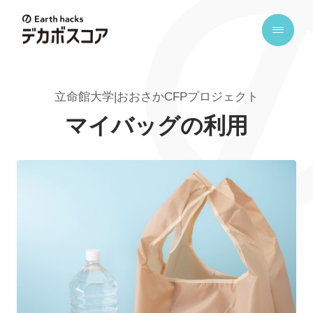
E
a
r
t
立命館大学|おおさかCFPプロジェクト
h
h
マイバッグの利用
a
c
k
s
デ
カ
ボ
ス
コ
ア