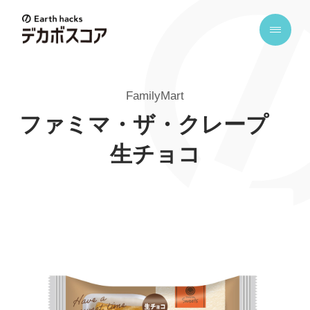
E
a
r
t
FamilyMart
h
h
ファミマ・ザ・クレープ
a
生チョコ
c
k
s
デ
カ
ボ
ス
コ
ア