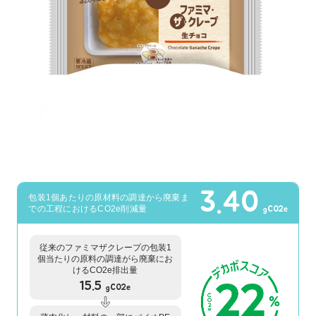
3.40
包装1個あたりの原材料の調達から廃棄ま
での工程におけるCO2e削減量
gCO2e
従来のファミマザクレープの包装1
個当たりの原料の調達がら廃棄にお
けるCO2e排出量
15.5
gCO2e