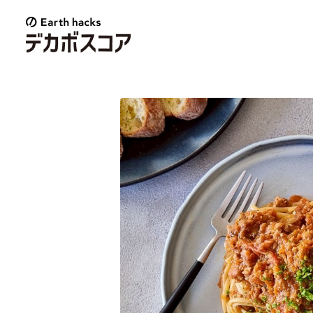
E
a
r
t
h
h
a
c
k
s
デ
カ
ボ
ス
コ
ア