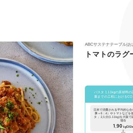
ABCサステナテーブル|
トマトのラグ
パスタ 1.11kgの原材料
棄までの工程におけるCO
日本で消費される平均的な合
豚＝6：4）やトマトなどを
タ 」2人分(1.11kg)を大
場合
1.90
kgCO2