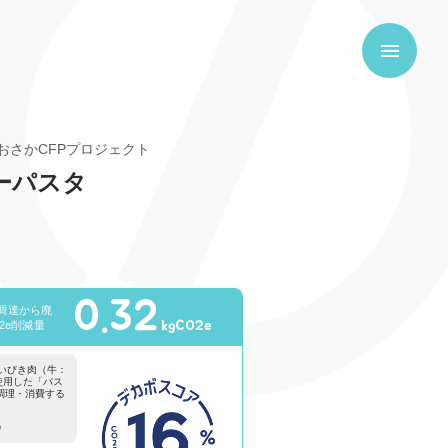
おおさかCFPプロジェクト
ーパスタ
0.32
の調達から廃
kgCO2e
2e削減量
いびき肉（牛：
使用した「パス
阪で調理・消費する
e