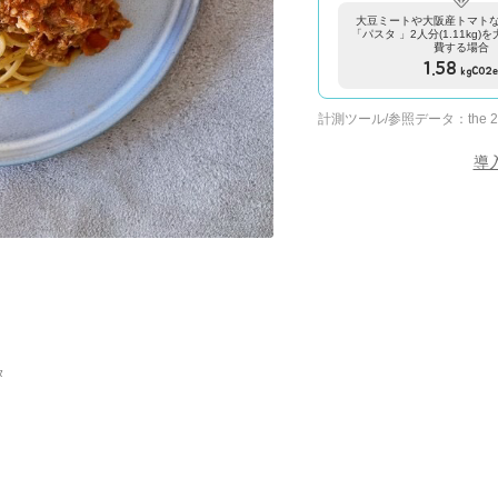
大豆ミートや大阪産トマト
「パスタ 」2人分(1.11kg
費する場合
1.58
kgCO2
計測ツール/参照データ：
the 
導
タ