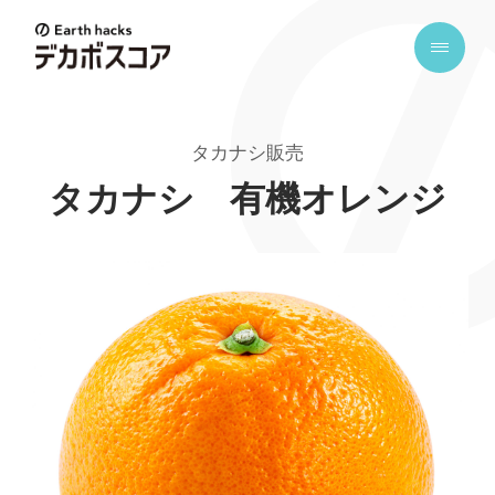
E
a
r
t
タカナシ販売
h
h
タカナシ 有機オレンジ
a
c
k
s
デ
カ
ボ
ス
コ
ア