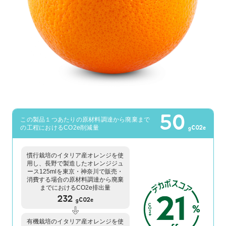
50
この製品１つあたりの原材料調達から廃棄まで
の工程におけるCO2e削減量
gCO2e
慣行栽培のイタリア産オレンジを使
用し、⾧野で製造したオレンジジュ
ース125mlを東京・神奈川で販売・
消費する場合の原材料調達から廃棄
までにおけるCO2e排出量
232
gCO2e
有機栽培のイタリア産オレンジを使