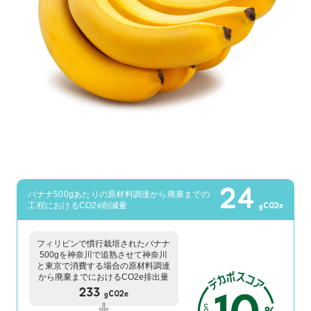
24
バナナ500gあたりの原材料調達から廃棄までの
工程におけるCO2e削減量
gCO2e
フィリピンで慣行栽培されたバナナ
500gを神奈川で追熟させて神奈川
と東京で消費する場合の原材料調達
から廃棄までにおけるCO2e排出量
233
gCO2e