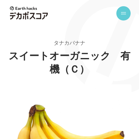
E
a
r
t
タナカバナナ
h
h
スイートオーガニック 有
a
機（Ｃ）
c
k
s
デ
カ
ボ
ス
コ
ア