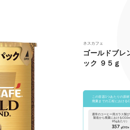
ネスカフェ
ゴールドブレ
ック ９５ｇ
この容器1つあたりの原
廃棄までの工程におけるC
通常のコーヒー用ガラス製び
製造から廃棄におけるCO2
95gあたり）
357
gCO2e