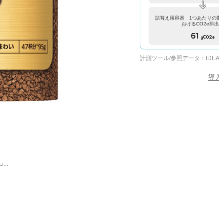
詰替え用容器 1つあたりの
おけるCO2e排
61
gCO2e
計測ツール/参照データ：
IDEA
導
ゴールドブレンド エコ＆システムパック ９５ｇ