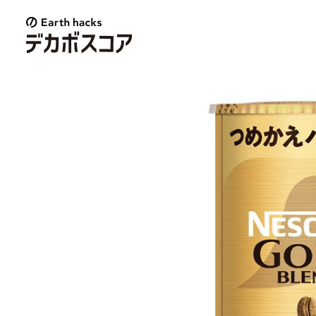
E
a
r
t
h
h
a
c
k
s
デ
カ
ボ
ス
コ
ア