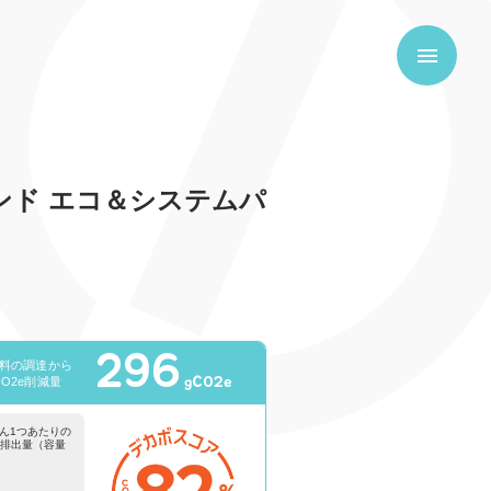
ンド エコ＆システムパ
296
材料の調達から
gCO2e
O2e削減量
ん1つあたりの
e排出量（容量