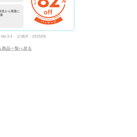
製造から廃棄に
出量
 Ver.3.4
計測月：
2025/08
入商品一覧へ戻る