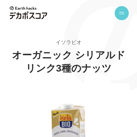
E
a
r
t
イソラビオ
h
h
オーガニック シリアルド
a
リンク3種のナッツ
c
k
s
デ
カ
ボ
ス
コ
ア