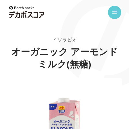
E
a
r
t
イソラビオ
h
h
オーガニック アーモンド
a
ミルク(無糖)
c
k
s
デ
カ
ボ
ス
コ
ア