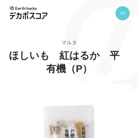
E
a
r
t
マルタ
h
h
ほしいも 紅はるか 平
a
有機（P）
c
k
s
デ
カ
ボ
ス
コ
ア