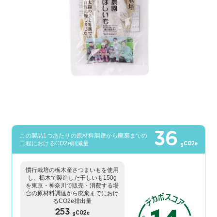
36
この製品1つあたりの原材料調達から廃棄までの
工程におけるCO2e削減量
gCO2e
慣行栽培の栃木産さつまいもを使用
し、栃木で製造した干しいも150g
を東京・神奈川で販売・消費する場
合の原材料調達から廃棄までにおけ
るCO2e排出量
253
gCO2e