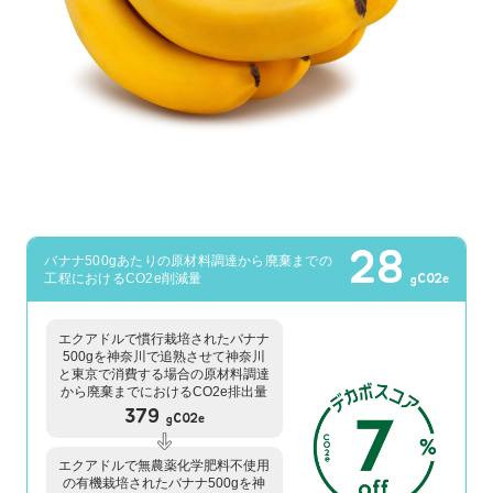
28
バナナ500gあたりの原材料調達から廃棄までの
工程におけるCO2e削減量
gCO2e
エクアドルで慣行栽培されたバナナ
500gを神奈川で追熟させて神奈川
と東京で消費する場合の原材料調達
から廃棄までにおけるCO2e排出量
379
gCO2e
エクアドルで無農薬化学肥料不使用
の有機栽培されたバナナ500gを神