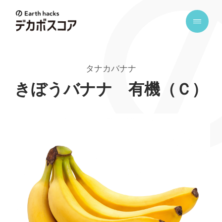
E
a
r
t
タナカバナナ
h
h
きぼうバナナ 有機（Ｃ）
a
c
k
s
デ
カ
ボ
ス
コ
ア